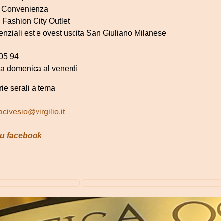
o Convenienza
 Fashion City Outlet
enziali est e ovest uscita San Giuliano Milanese
 05 94
la domenica al venerdì
rie serali a tema
acivesio@virgilio.it
su facebook